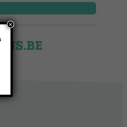
×
LUS.BE
6