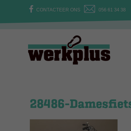
CONTACTEER ONS
056 61 34 38
28486-Damesfiets