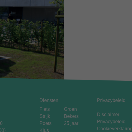
Diensten
Privacybeleid
Fiets
Groen
Disclaimer
Strijk
Bekers
Privacybeleid
00
Poets
25 jaar
Cookieverklarin
00)
Klus