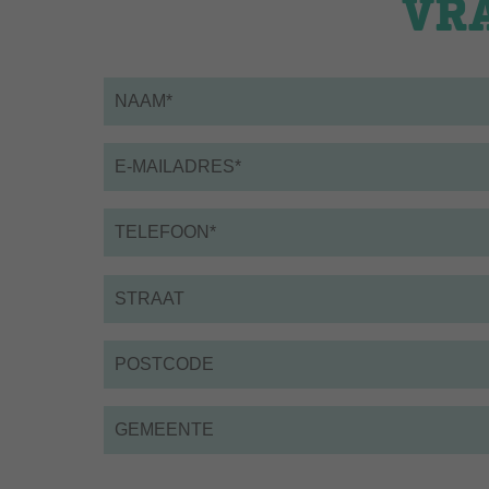
VR
Naam
*
Email
*
Telefoon
*
Straat
Postcode
Gemeente