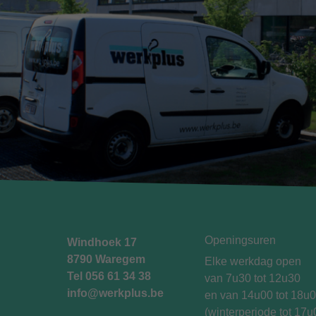
Openingsuren
Windhoek 17
8790 Waregem
Elke werkdag open
Tel
056 61 34 38
van 7u30 tot 12u30
info@werkplus.be
en van 14u00 tot 18u
(winterperiode tot 17u