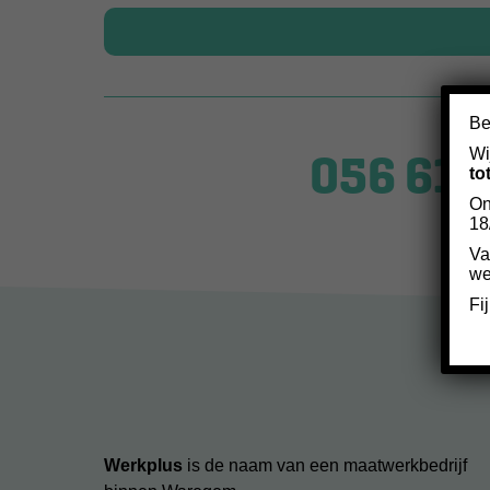
Be
056 61 
Wi
to
On
18
Va
we
Fi
Werkplus
is de naam van een maatwerkbedrijf