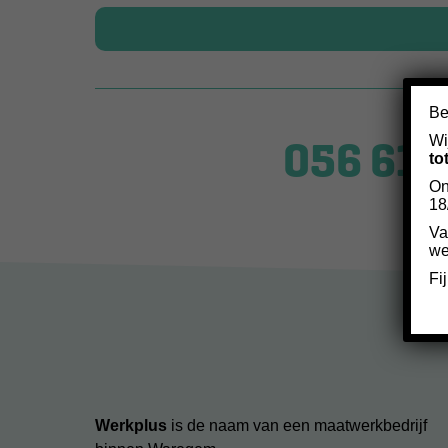
Be
056 61 
Wi
to
On
18
Va
we
Fi
Werkplus
is de naam van een maatwerkbedrijf