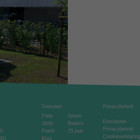
Diensten
Privacybeleid
Fiets
Groen
Disclaimer
Strijk
Bekers
Privacybeleid
00
Poets
25 jaar
Cookieverklarin
00)
Klus