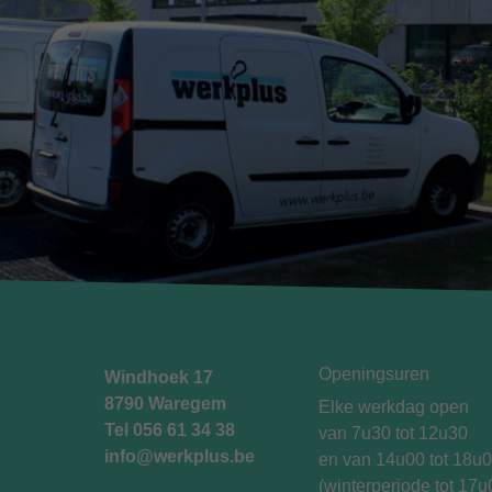
Openingsuren
Windhoek 17
8790 Waregem
Elke werkdag open
Tel
056 61 34 38
van 7u30 tot 12u30
info@werkplus.be
en van 14u00 tot 18u
(winterperiode tot 17u