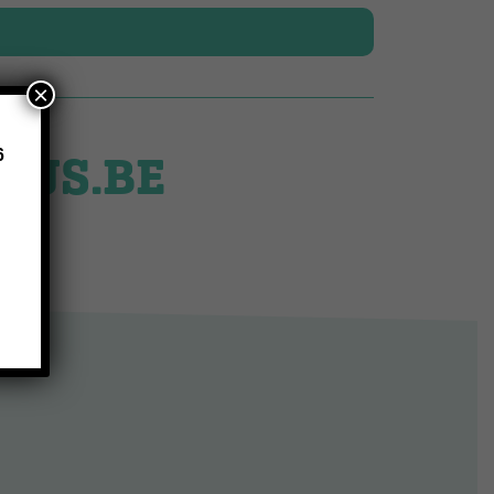
×
LUS.BE
6