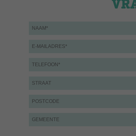
VR
Naam
*
Email
*
Telefoon
*
Straat
Postcode
Gemeente