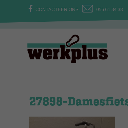
CONTACTEER ONS
056 61 34 38
27898-Damesfiets